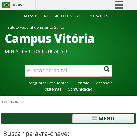
BRASIL
Simplifique!
ACESSIBILIDADE
ALTO CONTRASTE
MAPA DO SITE
Comunica BR
Instituto Federal do Espírito Santo
Campus Vitória
Participe
Acesso à informação
MINISTÉRIO DA EDUCAÇÃO
Legislação
Canais
Perguntas Frequentes
Contato
Acesso a
sistemas
Comunicação
PÁGINA INICIAL
MENU
Buscar palavra-chave: