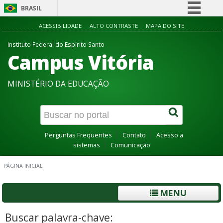
BRASIL
Simplifique!
ACESSIBILIDADE
ALTO CONTRASTE
MAPA DO SITE
Comunica BR
Instituto Federal do Espírito Santo
Campus Vitória
Participe
Acesso à informação
MINISTÉRIO DA EDUCAÇÃO
Legislação
Canais
Perguntas Frequentes
Contato
Acesso a
sistemas
Comunicação
PÁGINA INICIAL
MENU
Buscar palavra-chave: