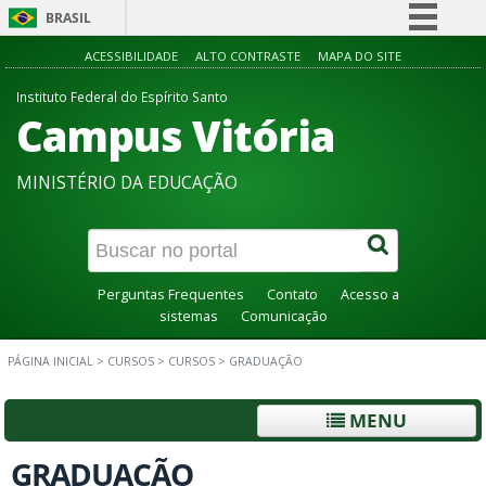
BRASIL
Simplifique!
ACESSIBILIDADE
ALTO CONTRASTE
MAPA DO SITE
Comunica BR
Instituto Federal do Espírito Santo
Campus Vitória
Participe
Acesso à informação
MINISTÉRIO DA EDUCAÇÃO
Legislação
Canais
Perguntas Frequentes
Contato
Acesso a
sistemas
Comunicação
PÁGINA INICIAL
>
CURSOS
>
CURSOS
>
GRADUAÇÃO
MENU
GRADUAÇÃO