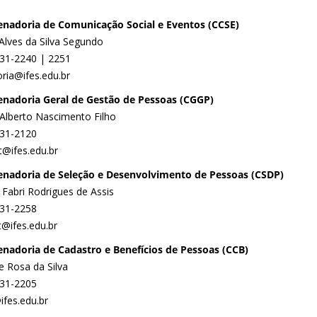
nadoria de Comunicação Social e Eventos (CCSE)
 Alves da Silva Segundo
331-2240 | 2251
oria@ifes.edu.br
nadoria Geral de Gestão de Pessoas (CGGP)
 Alberto Nascimento Filho
331-2120
t@ifes.edu.br
nadoria de Seleção e Desenvolvimento de Pessoas (CSDP)
 Fabri Rodrigues de Assis
331-2258
t@ifes.edu.br
nadoria de Cadastro e Benefícios de Pessoas (CCB)
e Rosa da Silva
331-2205
ifes.edu.br