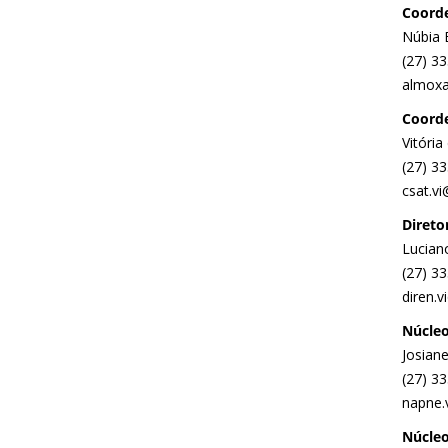
Coorde
Núbia 
(27) 3
almoxa
Coorde
Vitória
(27) 3
csat.vi
Direto
Lucian
(27) 3
diren.v
Núcleo
Josian
(27) 3
napne.
Núcleo