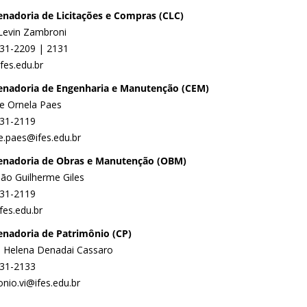
nadoria de Licitações e Compras (CLC)
 Levin Zambroni
331-2209 | 2131
ifes.edu.br
nadoria de Engenharia e Manutenção (CEM)
ne Ornela Paes
331-2119
e.paes@ifes.edu.br
enadoria de Obras e Manutenção (OBM)
ião Guilherme Giles
331-2119
fes.edu.br
nadoria de Patrimônio (CP)
a Helena Denadai Cassaro
331-2133
nio.vi@ifes.edu.br