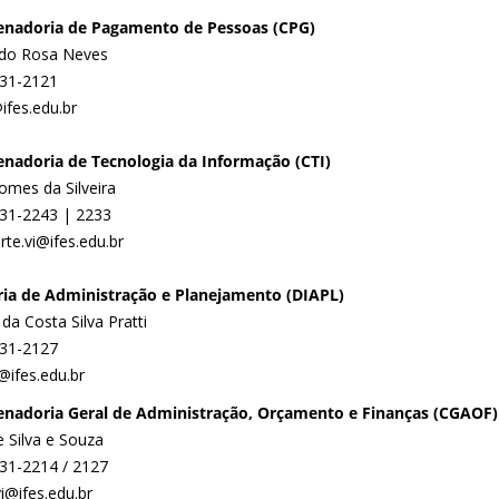
nadoria de Pagamento de Pessoas (CPG)
ldo Rosa Neves
331-2121
ifes.edu.br
nadoria de Tecnologia da Informação (CTI)
omes da Silveira
331-2243 | 2233
rte.vi@ifes.edu.br
ria de Administração e Planejamento (DIAPL)
da Costa Silva Pratti
331-2127
i@ifes.edu.br
nadoria Geral de Administração, Orçamento e Finanças (CGAOF)
 Silva e Souza
331-2214 / 2127
i@ifes.edu.br