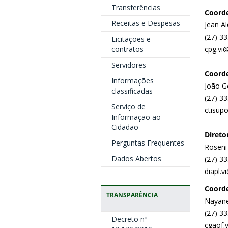
Transferências
Coorde
Receitas e Despesas
Jean A
(27) 3
Licitações e
contratos
cpg.vi@
Servidores
Coorde
Informações
João G
classificadas
(27) 3
Serviço de
ctisupo
Informação ao
Cidadão
Direto
Perguntas Frequentes
Roseni 
Dados Abertos
(27) 3
diapl.v
Coorde
TRANSPARÊNCIA
Nayane
(27) 3
Decreto nº
cgaof.v