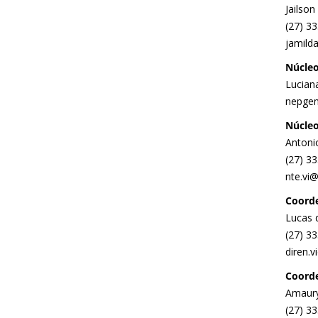
Jailso
(27) 3
jamild
Núcleo
Luciana
nepgen
Núcleo
Antoni
(27) 3
nte.vi@
Coorde
Lucas 
(27) 3
diren.v
Coord
Amaury
(27) 3