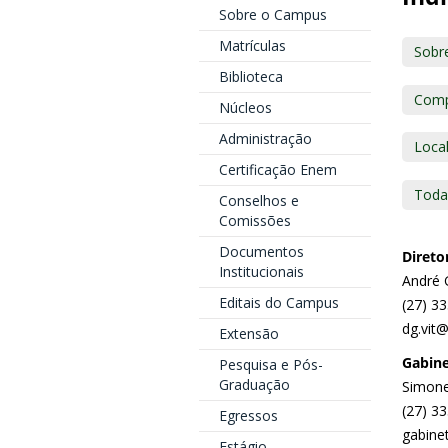
Sobre o Campus
Matrículas
Sobr
Biblioteca
Comp
Núcleos
Administração
Loca
Certificação Enem
Toda
Conselhos e
Comissões
Documentos
Direto
Institucionais
André 
Editais do Campus
(27) 3
dg.vit@
Extensão
Gabine
Pesquisa e Pós-
Graduação
Simone
(27) 3
Egressos
gabinet
Estágio