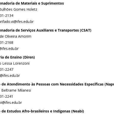
nadoria de Materiais e Suprimentos
Bulhões Gomes Holetz
331-2134
rifado.vi@ifes.edu.br
nadoria de Serviços Auxiliares e Transportes (CSAT)
 de Oliveira Amorim
331-2168
@ifes.edu.br
ria de Ensino (Diren)
o Lessa Lorenzoni
331-2247
i@ifes.edu.br
 de Atendimento às Pessoas com Necessidades Específicas (Nap
e Beltrame Milanesi
331-2241
vi@ifes.edu.br
 de Estudos Afro-brasileiros e Indígenas (Neabi)