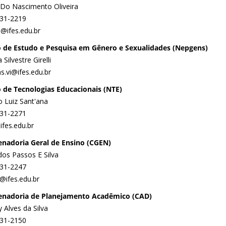
n Do Nascimento Oliveira
331-2219
a@ifes.edu.br
 de Estudo e Pesquisa em Gênero e Sexualidades (Nepgens)
 Silvestre Girelli
s.vi@ifes.edu.br
 de Tecnologias Educacionais (NTE)
o Luiz Sant'ana
331-2271
ifes.edu.br
nadoria Geral de Ensino (CGEN)
dos Passos E Silva
331-2247
i@ifes.edu.br
enadoria de Planejamento Acadêmico (CAD)
 Alves da Silva
331-2150