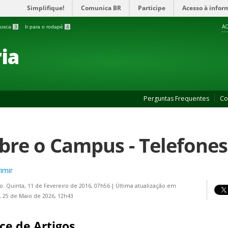
Simplifique!
Comunica BR
Participe
Acesso à infor
AC
 busca
3
Ir para o rodapé
4
ia
Perguntas Frequentes
Co
bre o Campus - Telefones
imir
o: Quinta, 11 de Fevereiro de 2016, 07h56
|
Última atualização em
 25 de Maio de 2026, 12h43
ce de Artigos