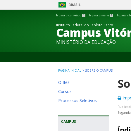
BRASIL
Ir para o conteúdo
1
Ir para o menu
2
Ir para a
Instituto Federal do Espírito Santo
Campus Vitór
MINISTÉRIO DA EDUCAÇÃO
PÁGINA INICIAL
>
SOBRE O CAMPUS
So
O Ifes
Cursos
Impr
Processos Seletivos
Publicad
Segunda,
CAMPUS
Índi