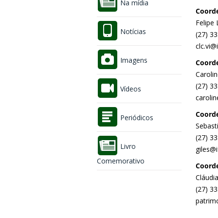
Na mídia
Coorde
Felipe
Notícias
(27) 3
clc.vi@
Imagens
Coorde
Caroli
(27) 3
Vídeos
carolin
Coord
Periódicos
Sebast
(27) 3
Livro
giles@i
Comemorativo
Coorde
Cláudi
(27) 3
patrimo