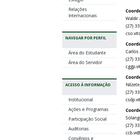
Relações
Coorde
Internacionais
Waldir
(27) 3
cso.vit
NAVEGAR POR PERFIL
Coorde
Carlos
Área do Estudante
(27) 3
Área do Servidor
cggp.vi
Coorde
Nilzete
ACESSO À INFORMAÇÃO
(27) 3
Institucional
csdp.vi
Ações e Programas
Coorde
Solang
Participação Social
(27) 3
Auditorias
ccb.vi@
Convênios e