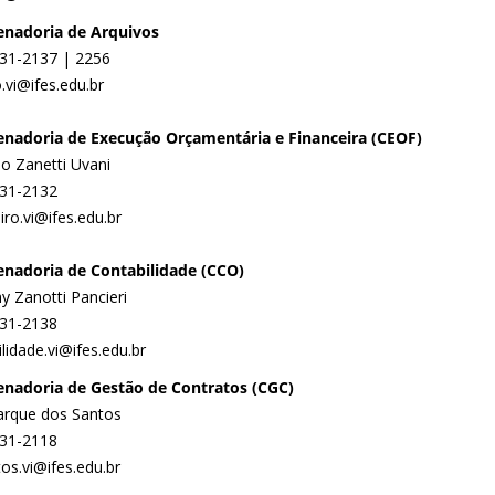
nadoria de Arquivos
331-2137 | 2256
.vi@ifes.edu.br
nadoria de Execução Orçamentária e Financeira (CEOF)
io Zanetti Uvani
331-2132
iro.vi@ifes.edu.br
nadoria de Contabilidade (CCO)
ny Zanotti Pancieri
331-2138
lidade.vi@ifes.edu.br
nadoria de Gestão de Contratos (CGC)
rque dos Santos
331-2118
os.vi@ifes.edu.br