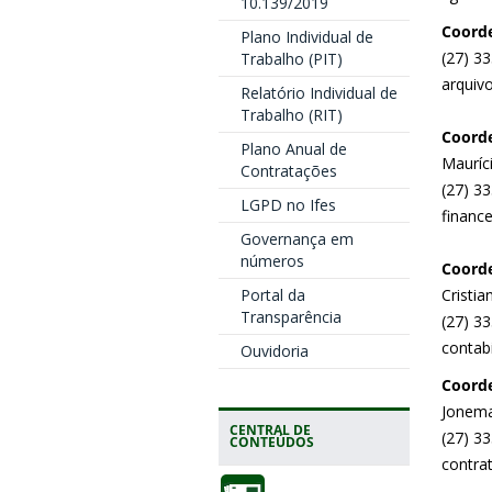
10.139/2019
Coorde
Plano Individual de
(27) 3
Trabalho (PIT)
arquivo
Relatório Individual de
Trabalho (RIT)
Coorde
Plano Anual de
Mauríc
Contratações
(27) 3
LGPD no Ifes
finance
Governança em
números
Coorde
Portal da
Cristia
Transparência
(27) 3
contabi
Ouvidoria
Coorde
Jonema
CENTRAL DE
(27) 3
CONTEÚDOS
contrat