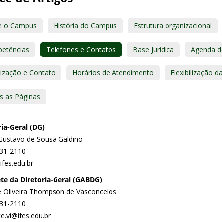
e o Campus
História do Campus
Estrutura organizacional
etências
Telefones e Contatos
Base Jurídica
Agenda de
lização e Contato
Horários de Atendimento
Flexibilização 
s as Páginas
ria-Geral (DG)
Gustavo de Sousa Galdino
331-2110
ifes.edu.br
te da Diretoria-Geral (GABDG)
 Oliveira Thompson de Vasconcelos
331-2110
e.vi@ifes.edu.br