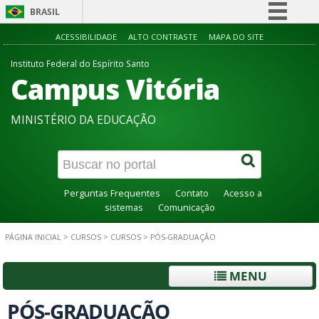
BRASIL
Simplifique!
ACESSIBILIDADE
ALTO CONTRASTE
MAPA DO SITE
Comunica BR
Instituto Federal do Espírito Santo
Campus Vitória
Participe
Acesso à informação
MINISTÉRIO DA EDUCAÇÃO
Legislação
Canais
Perguntas Frequentes
Contato
Acesso a
sistemas
Comunicação
PÁGINA INICIAL
>
CURSOS
>
CURSOS
>
PÓS-GRADUAÇÃO
MENU
PÓS-GRADUAÇÃO