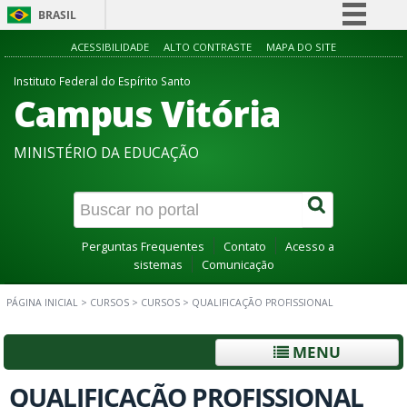
BRASIL
Simplifique!
ACESSIBILIDADE
ALTO CONTRASTE
MAPA DO SITE
Comunica BR
Instituto Federal do Espírito Santo
Campus Vitória
Participe
Acesso à informação
MINISTÉRIO DA EDUCAÇÃO
Legislação
Canais
Perguntas Frequentes
Contato
Acesso a
sistemas
Comunicação
PÁGINA INICIAL
>
CURSOS
>
CURSOS
>
QUALIFICAÇÃO PROFISSIONAL
MENU
QUALIFICAÇÃO PROFISSIONAL