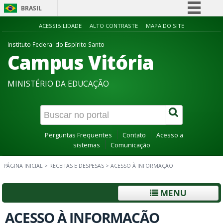
BRASIL
Simplifique!
ACESSIBILIDADE
ALTO CONTRASTE
MAPA DO SITE
Comunica BR
Instituto Federal do Espírito Santo
Campus Vitória
Participe
Acesso à informação
MINISTÉRIO DA EDUCAÇÃO
Legislação
Canais
Perguntas Frequentes
Contato
Acesso a
sistemas
Comunicação
PÁGINA INICIAL
>
RECEITAS E DESPESAS
>
ACESSO À INFORMAÇÃO
MENU
ACESSO À INFORMAÇÃO