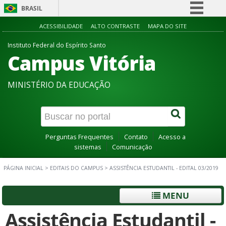
BRASIL
Simplifique!
ACESSIBILIDADE
ALTO CONTRASTE
MAPA DO SITE
Comunica BR
Instituto Federal do Espírito Santo
Campus Vitória
Participe
Acesso à informação
MINISTÉRIO DA EDUCAÇÃO
Legislação
Canais
Perguntas Frequentes
Contato
Acesso a
sistemas
Comunicação
PÁGINA INICIAL
>
EDITAIS DO CAMPUS
>
ASSISTÊNCIA ESTUDANTIL - EDITAL 03/2019
MENU
Assistência Estudantil -