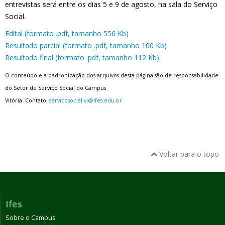
entrevistas será entre os dias 5 e 9 de agosto, na sala do Serviço
Social.
Edital (formato .pdf, tamanho 556 Kb)
Resultado parcial (formato .pdf, tamanho 100 Kb)
Resultado final (formato .pdf, tamanho 112 Kb)
O conteúdo e a padronização dos arquivos desta página são de responsabilidade
do Setor de Serviço Social do Campus
Vitória.
Contato:
servicosocial.vi@ifes.edu.br.
Voltar para o topo
Ifes
Sobre o Campus