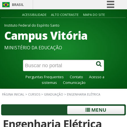
BRASIL
Simplifique!
ACESSIBILIDADE
ALTO CONTRASTE
MAPA DO SITE
Comunica BR
Instituto Federal do Espírito Santo
Campus Vitória
Participe
Acesso à informação
MINISTÉRIO DA EDUCAÇÃO
Legislação
Canais
Perguntas Frequentes
Contato
Acesso a
sistemas
Comunicação
PÁGINA INICIAL
>
CURSOS
>
GRADUAÇÃO
>
ENGENHARIA ELÉTRICA
MENU
Engenharia Elétrica