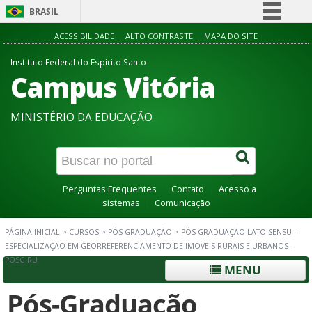
BRASIL
Simplifique!
ACESSIBILIDADE
ALTO CONTRASTE
MAPA DO SITE
Comunica BR
Instituto Federal do Espírito Santo
Campus Vitória
Participe
Acesso à informação
MINISTÉRIO DA EDUCAÇÃO
Legislação
Canais
Perguntas Frequentes
Contato
Acesso a
sistemas
Comunicação
PÁGINA INICIAL
>
CURSOS
>
PÓS-GRADUAÇÃO
>
PÓS-GRADUAÇÃO LATO SENSU -
ESPECIALIZAÇÃO EM GEORREFERENCIAMENTO DE IMÓVEIS RURAIS E URBANOS -
POSGIRU
MENU
Pós-Graduação