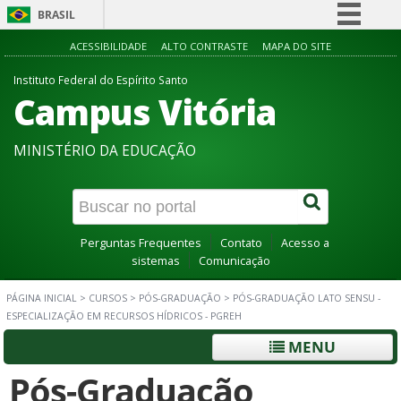
BRASIL
Simplifique!
ACESSIBILIDADE
ALTO CONTRASTE
MAPA DO SITE
Comunica BR
Instituto Federal do Espírito Santo
Campus Vitória
Participe
Acesso à informação
MINISTÉRIO DA EDUCAÇÃO
Legislação
Canais
Perguntas Frequentes
Contato
Acesso a
sistemas
Comunicação
PÁGINA INICIAL
>
CURSOS
>
PÓS-GRADUAÇÃO
>
PÓS-GRADUAÇÃO LATO SENSU -
ESPECIALIZAÇÃO EM RECURSOS HÍDRICOS - PGREH
MENU
Pós-Graduação