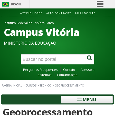
BRASIL
Simplifique!
ACESSIBILIDADE
ALTO CONTRASTE
MAPA DO SITE
Comunica BR
Instituto Federal do Espírito Santo
Campus Vitória
Participe
Acesso à informação
MINISTÉRIO DA EDUCAÇÃO
Legislação
Canais
Perguntas Frequentes
Contato
Acesso a
sistemas
Comunicação
PÁGINA INICIAL
>
CURSOS
>
TÉCNICO
>
GEOPROCESSAMENTO
MENU
Geoprocessamento