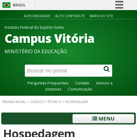
BRASIL
Simplifique!
ACESSIBILIDADE
ALTO CONTRASTE
MAPA DO SITE
Comunica BR
Instituto Federal do Espírito Santo
Campus Vitória
Participe
Acesso à informação
MINISTÉRIO DA EDUCAÇÃO
Legislação
Canais
Perguntas Frequentes
Contato
Acesso a
sistemas
Comunicação
PÁGINA INICIAL
>
CURSOS
>
TÉCNICO
>
HOSPEDAGEM
MENU
Hospedagem