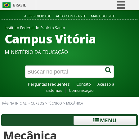
BRASIL
Simplifique!
ACESSIBILIDADE
ALTO CONTRASTE
MAPA DO SITE
Comunica BR
Instituto Federal do Espírito Santo
Campus Vitória
Participe
Acesso à informação
MINISTÉRIO DA EDUCAÇÃO
Legislação
Canais
Perguntas Frequentes
Contato
Acesso a
sistemas
Comunicação
PÁGINA INICIAL
>
CURSOS
>
TÉCNICO
>
MECÂNICA
MENU
Mecânica