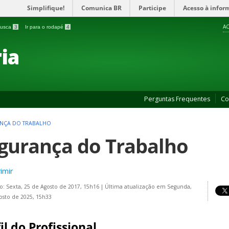
Simplifique!
Comunica BR
Participe
Acesso à infor
AC
 busca
3
Ir para o rodapé
4
ia
Perguntas Frequentes
Co
NÇA DO TRABALHO
gurança do Trabalho
imir
o: Sexta, 25 de Agosto de 2017, 15h16
|
Última atualização em Segunda,
osto de 2025, 15h33
il do Profissional