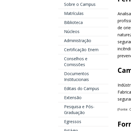
Sobre o Campus
Matrículas
Analisa
profis
Biblioteca
de ori
Núcleos
nature
Administração
seguran
incêndi
Certificação Enem
prevenc
Conselhos e
Comissões
Cam
Documentos
Institucionais
Indústr
Editais do Campus
Fabric
Extensão
segura
Pesquisa e Pós-
(Fonte: 
Graduação
Egressos
For
Estágio