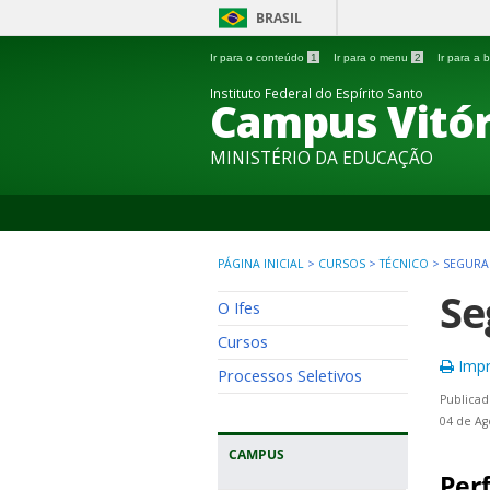
BRASIL
Ir para o conteúdo
1
Ir para o menu
2
Ir para a
Instituto Federal do Espírito Santo
Campus Vitór
MINISTÉRIO DA EDUCAÇÃO
PÁGINA INICIAL
>
CURSOS
>
TÉCNICO
>
SEGURA
Se
O Ifes
Cursos
Impr
Processos Seletivos
Publicad
04 de Ag
CAMPUS
Perf