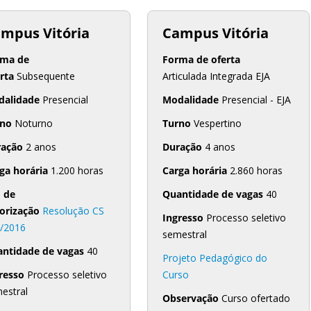
mpus Vitória
Campus Vitória
rma de
Forma de oferta
rta
Subsequente
Articulada Integrada EJA
dalidade
Presencial
Modalidade
Presencial - EJA
rno
Noturno
Turno
Vespertino
ração
2 anos
Duração
4 anos
ga horária
1.200 horas
Carga horária
2.860 horas
 de
Quantidade de vagas
40
orização
Resolução CS
Ingresso
Processo seletivo
/2016
semestral
ntidade de vagas
40
Projeto Pedagógico do
resso
Processo seletivo
Curso
estral
Observação
Curso ofertado