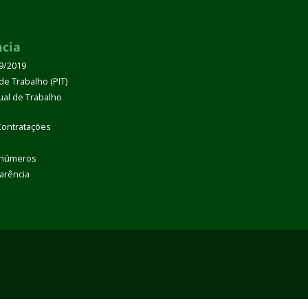
ncia
39/2019
de Trabalho (PIT)
dual de Trabalho
Contratações
 números
arência