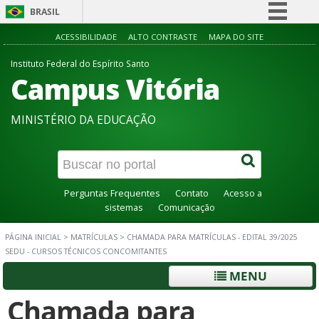
BRASIL
Simplifique!
ACESSIBILIDADE
ALTO CONTRASTE
MAPA DO SITE
Comunica BR
Instituto Federal do Espírito Santo
Campus Vitória
Participe
Acesso à informação
MINISTÉRIO DA EDUCAÇÃO
Legislação
Canais
Perguntas Frequentes
Contato
Acesso a
sistemas
Comunicação
PÁGINA INICIAL
>
MATRÍCULAS
>
CHAMADA PARA MATRÍCULAS - EDITAL 39/2025
SEDU - CURSOS TÉCNICOS CONCOMITANTES
MENU
Chamada para