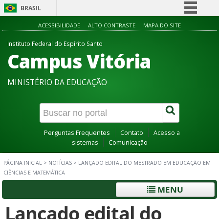
BRASIL
Simplifique!
ACESSIBILIDADE
ALTO CONTRASTE
MAPA DO SITE
Comunica BR
Instituto Federal do Espírito Santo
Campus Vitória
Participe
Acesso à informação
MINISTÉRIO DA EDUCAÇÃO
Legislação
Canais
Perguntas Frequentes
Contato
Acesso a
sistemas
Comunicação
PÁGINA INICIAL
>
NOTÍCIAS
>
LANÇADO EDITAL DO MESTRADO EM EDUCAÇÃO EM
CIÊNCIAS E MATEMÁTICA
MENU
Lançado edital do