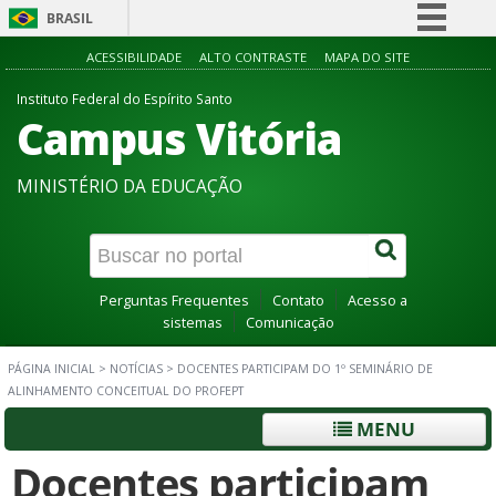
BRASIL
Simplifique!
ACESSIBILIDADE
ALTO CONTRASTE
MAPA DO SITE
Comunica BR
Instituto Federal do Espírito Santo
Campus Vitória
Participe
Acesso à informação
MINISTÉRIO DA EDUCAÇÃO
Legislação
Canais
Perguntas Frequentes
Contato
Acesso a
sistemas
Comunicação
PÁGINA INICIAL
>
NOTÍCIAS
>
DOCENTES PARTICIPAM DO 1º SEMINÁRIO DE
ALINHAMENTO CONCEITUAL DO PROFEPT
MENU
Docentes participam