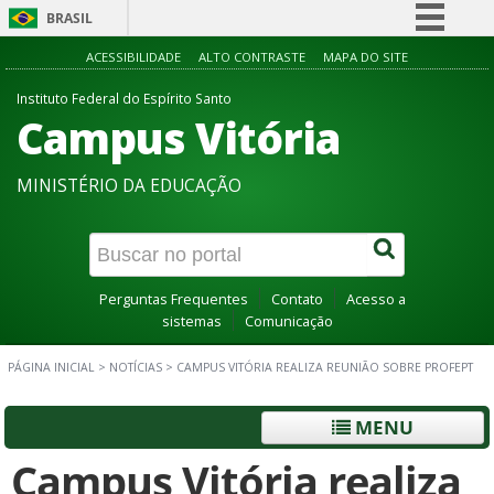
BRASIL
Simplifique!
ACESSIBILIDADE
ALTO CONTRASTE
MAPA DO SITE
Comunica BR
Instituto Federal do Espírito Santo
Campus Vitória
Participe
Acesso à informação
MINISTÉRIO DA EDUCAÇÃO
Legislação
Canais
Perguntas Frequentes
Contato
Acesso a
sistemas
Comunicação
PÁGINA INICIAL
>
NOTÍCIAS
>
CAMPUS VITÓRIA REALIZA REUNIÃO SOBRE PROFEPT
MENU
Campus Vitória realiza