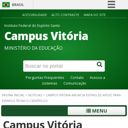
BRASIL
Simplifique!
ACESSIBILIDADE
ALTO CONTRASTE
MAPA DO SITE
Comunica BR
Instituto Federal do Espírito Santo
Campus Vitória
Participe
Acesso à informação
MINISTÉRIO DA EDUCAÇÃO
Legislação
Canais
Perguntas Frequentes
Contato
Acesso a
sistemas
Comunicação
PÁGINA INICIAL
>
NOTÍCIAS
>
CAMPUS VITÓRIA ANUNCIA EDITAIS DE APOIO PARA
EVENTOS TÉCNICO-CIENTÍFICOS
MENU
Campus Vitória