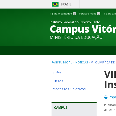
BRASIL
Ir para o conteúdo
1
Ir para o menu
2
Ir para a
Instituto Federal do Espírito Santo
Campus Vitór
MINISTÉRIO DA EDUCAÇÃO
PÁGINA INICIAL
>
NOTÍCIAS
>
VII OLIMPÍADA DE
VI
O Ifes
In
Cursos
Processos Seletivos
Impr
Publicad
CAMPUS
de Maio 