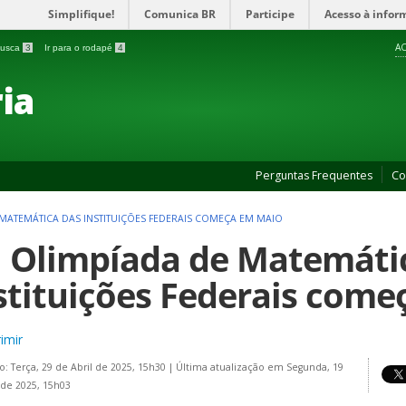
Simplifique!
Comunica BR
Participe
Acesso à infor
AC
 busca
3
Ir para o rodapé
4
ia
Perguntas Frequentes
Co
 MATEMÁTICA DAS INSTITUIÇÕES FEDERAIS COMEÇA EM MAIO
I Olimpíada de Matemáti
stituições Federais com
imir
o: Terça, 29 de Abril de 2025, 15h30
|
Última atualização em Segunda, 19
de 2025, 15h03