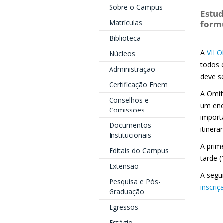
Sobre o Campus
Estud
Matrículas
formu
Biblioteca
A
VII 
Núcleos
todos 
Administração
deve s
Certificação Enem
A Omif
Conselhos e
um enc
Comissões
import
Documentos
itinera
Institucionais
A prim
Editais do Campus
tarde 
Extensão
A segu
Pesquisa e Pós-
inscriç
Graduação
Egressos
Estágio