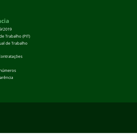
ncia
39/2019
de Trabalho (PIT)
dual de Trabalho
Contratações
 números
arência