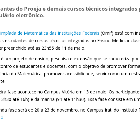
antes do Proeja e demais cursos técnicos integrados
lário eletrônico.
Olimpíada de Matemática das Instituições Federais
(Omif) está com ins
os estudantes de cursos técnicos integrados ao Ensino Médio, inclus
er preenchido até as 23h55 de 11 de maio.
 é um projeto de ensino, pesquisa e extensão que se caracteriza po
ontro de estudantes e docentes, com o objetivo de promover forma
ância da Matemática, promover acessibilidade, servir como uma estr
nte.
eira fase acontece no Campus Vitória em 13 de maio. Os participant
(13h30 até 16h) e da manhã (9h até 11h30). Essa fase consiste em u
nda fase será de 20 a 23 de novembro, no Campus Irati do Instituto 
ão
.