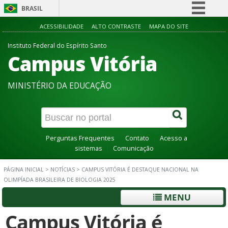
BRASIL
Simplifique!
ACESSIBILIDADE
ALTO CONTRASTE
MAPA DO SITE
Comunica BR
Instituto Federal do Espírito Santo
Campus Vitória
Participe
Acesso à informação
MINISTÉRIO DA EDUCAÇÃO
Legislação
Canais
Perguntas Frequentes
Contato
Acesso a
sistemas
Comunicação
PÁGINA INICIAL
>
NOTÍCIAS
>
CAMPUS VITÓRIA É DESTAQUE NACIONAL NA
OLIMPÍADA BRASILEIRA DE BIOLOGIA 2025
MENU
Campus Vitória é