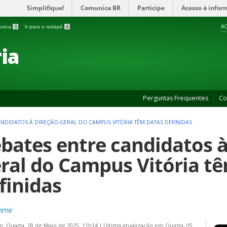
Simplifique!
Comunica BR
Participe
Acesso à infor
AC
 busca
3
Ir para o rodapé
4
ia
Perguntas Frequentes
Co
ANDIDATOS À DIREÇÃO-GERAL DO CAMPUS VITÓRIA TÊM DATAS DEFINIDAS
bates entre candidatos à
ral do Campus Vitória t
finidas
imir
o: Quarta, 28 de Maio de 2025, 11h14
|
Última atualização em Quinta, 05