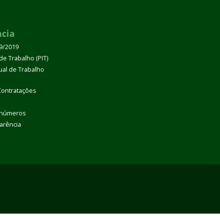
ncia
39/2019
de Trabalho (PIT)
dual de Trabalho
Contratações
 números
arência