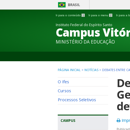
BRASIL
Ir para o conteúdo
1
Ir para o menu
2
Ir para a
Instituto Federal do Espírito Santo
Campus Vitór
MINISTÉRIO DA EDUCAÇÃO
PÁGINA INICIAL
>
NOTÍCIAS
>
DEBATES ENTRE C
De
O Ifes
Ge
Cursos
Processos Seletivos
de
Impr
CAMPUS
Publicad