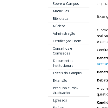
Sobre o Campus
de Junho
Matrículas
Exerç
Biblioteca
Núcleos
O proc
Administração
realiz
Certificação Enem
e cont
Conselhos e
Confir
Comissões
Debate
Documentos
Acesse
Institucionais
Debate
Editais do Campus
Debate
Extensão
Pesquisa e Pós-
A comu
Graduação
questi
Egressos
Candid
Estágio