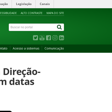
mação
Legislação
Canais
ESSIBILIDADE
ALTO CONTRASTE
MAPA DO SITE
ntato
Acesso a sistemas
Comunicação
 Direção-
êm datas