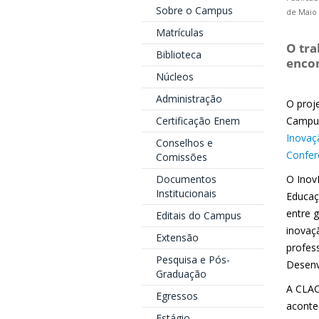
Sobre o Campus
de Maio 
Matrículas
O tra
Biblioteca
enco
Núcleos
Administração
O proj
Certificação Enem
Campus
Inovaç
Conselhos e
Confer
Comissões
Documentos
O InovE
Institucionais
Educaç
entre 
Editais do Campus
inovaç
Extensão
profes
Pesquisa e Pós-
Desenv
Graduação
A CLAC
Egressos
aconte
Estágio