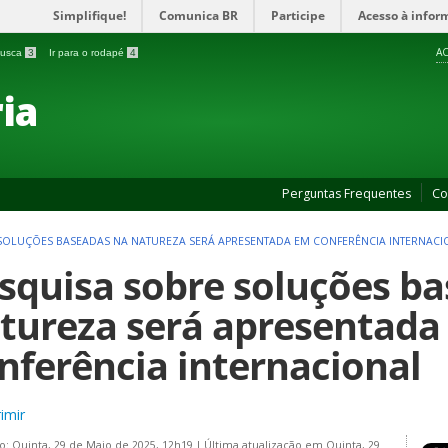
Simplifique!
Comunica BR
Participe
Acesso à infor
AC
 busca
3
Ir para o rodapé
4
ia
Perguntas Frequentes
Co
SOLUÇÕES BASEADAS NA NATUREZA SERÁ APRESENTADA EM CONFERÊNCIA INTERNACI
squisa sobre soluções b
tureza será apresentada
nferência internacional
imir
o: Quinta, 29 de Maio de 2025, 12h19
|
Última atualização em Quinta, 29