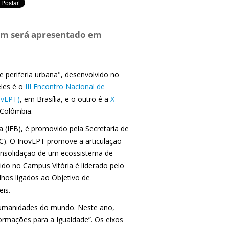
ém será apresentado em
periferia urbana", desenvolvido no
eles é o
III Encontro Nacional de
ovEPT)
, em Brasília, e o outro é a
X
 Colômbia.
a (IFB), é promovido pela Secretaria de
EC). O InovEPT promove a articulação
consolidação de um ecossistema de
ido no Campus Vitória é liderado pelo
lhos ligados ao Objetivo de
is.
 humanidades do mundo. Neste ano,
rmações para a Igualdade”. Os eixos