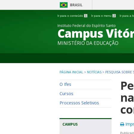
BRASIL
Ir para o conteúdo
1
Ir para o menu
2
Ir para a
Instituto Federal do Espírito Santo
Campus Vitór
MINISTÉRIO DA EDUCAÇÃO
PÁGINA INICIAL
>
NOTÍCIAS
>
PESQUISA SOBRE 
Pe
O Ifes
na
Cursos
Processos Seletivos
co
Impr
CAMPUS
Publicad