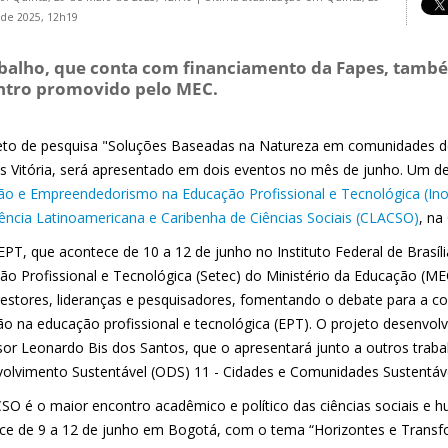
de 2025, 12h19
balho, que conta com financiamento da Fapes, tamb
ntro promovido pelo MEC.
eto de pesquisa "Soluções Baseadas na Natureza em comunidades de 
 Vitória, será apresentado em dois eventos no mês de junho. Um d
ão e Empreendedorismo na Educação Profissional e Tecnológica (In
ência Latinoamericana e Caribenha de Ciências Sociais (CLACSO)
, na
PT, que acontece de 10 a 12 de junho no Instituto Federal de Brasíli
ão Profissional e Tecnológica (Setec) do Ministério da Educação (M
gestores, lideranças e pesquisadores, fomentando o debate para a 
ão na educação profissional e tecnológica (EPT). O projeto desenvolv
sor Leonardo Bis dos Santos, que o apresentará junto a outros traba
olvimento Sustentável (ODS) 11 - Cidades e Comunidades Sustentáve
SO é o maior encontro acadêmico e político das ciências sociais e
ce de 9 a 12 de junho em Bogotá, com o tema “Horizontes e Transfo