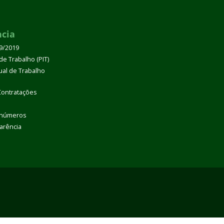
ncia
39/2019
de Trabalho (PIT)
dual de Trabalho
Contratações
 números
arência