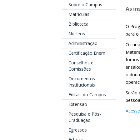
Sobre o Campus
As in
Matrículas
Biblioteca
O Prog
Núcleos
para o
Administração
O curs
Materi
Certificação Enem
fornos
Conselhos e
ensaio
Comissões
o dout
Documentos
operac
Institucionais
Serão 
Editais do Campus
pessoa
Extensão
Acesse 
Pesquisa e Pós-
Graduação
Egressos
Estágio