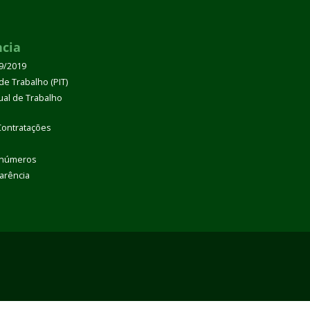
ncia
39/2019
de Trabalho (PIT)
dual de Trabalho
Contratações
 números
arência