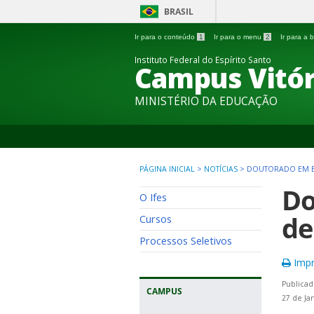
BRASIL
Ir para o conteúdo
1
Ir para o menu
2
Ir para a
Instituto Federal do Espírito Santo
Campus Vitór
MINISTÉRIO DA EDUCAÇÃO
PÁGINA INICIAL
>
NOTÍCIAS
>
DOUTORADO EM EN
Do
O Ifes
de
Cursos
Processos Seletivos
Impr
Publicad
CAMPUS
27 de Ja