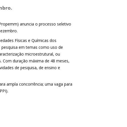
mbro.
Propemm) anuncia o processo seletivo
dezembro.
iedades Físicas e Químicas dos
de pesquisa em temas como uso de
aracterização microestrutural, ou
ros. Com duração máxima de 48 meses,
ividades de pesquisa, de ensino e
 para ampla concorrência; uma vaga para
PPI).