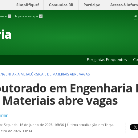
Simplifique!
Comunica BR
Participe
Acesso à infor
AC
 busca
3
Ir para o rodapé
4
ia
Perguntas Frequentes
Co
GENHARIA METALÚRGICA E DE MATERIAIS ABRE VAGAS
utorado em Engenharia 
 Materiais abre vagas
imir
o: Segunda, 16 de Junho de 2025, 16h36
|
Última atualização em Terça,
neiro de 2026, 11h14