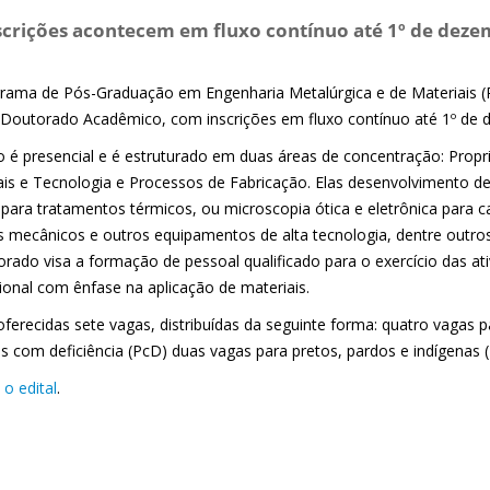
scrições acontecem em fluxo contínuo até 1º de deze
rama de Pós-Graduação em Engenharia Metalúrgica e de Materiais (
 Doutorado Acadêmico, com inscrições em fluxo contínuo até 1º de 
o é presencial e é estruturado em duas áreas de concentração: Propr
ais e Tecnologia e Processos de Fabricação. Elas desenvolvimento 
 para tratamentos térmicos, ou microscopia ótica e eletrônica para c
s mecânicos e outros equipamentos de alta tecnologia, dentre out
orado visa a formação de pessoal qualificado para o exercício das at
ional com ênfase na aplicação de materiais.
oferecidas sete vagas, distribuídas da seguinte forma: quatro vagas
s com deficiência (PcD) duas vagas para pretos, pardos e indígenas (
o edital
.