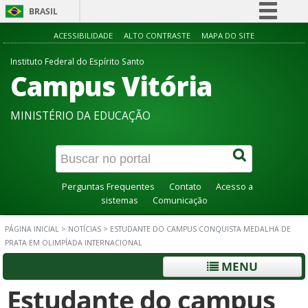
BRASIL
Simplifique!
ACESSIBILIDADE
ALTO CONTRASTE
MAPA DO SITE
Comunica BR
Instituto Federal do Espírito Santo
Campus Vitória
Participe
Acesso à informação
MINISTÉRIO DA EDUCAÇÃO
Legislação
Canais
Perguntas Frequentes
Contato
Acesso a
sistemas
Comunicação
PÁGINA INICIAL
>
NOTÍCIAS
>
ESTUDANTE DO CAMPUS CONQUISTA MEDALHA DE
PRATA EM OLIMPÍADA INTERNACIONAL
MENU
Estudante do campus