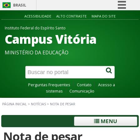
BRASIL
Simplifique!
ACESSIBILIDADE
ALTO CONTRASTE
MAPA DO SITE
Comunica BR
Instituto Federal do Espírito Santo
Campus Vitória
Participe
Acesso à informação
MINISTÉRIO DA EDUCAÇÃO
Legislação
Canais
Perguntas Frequentes
Contato
Acesso a
sistemas
Comunicação
PÁGINA INICIAL
>
NOTÍCIAS
>
NOTA DE PESAR
MENU
Nota de pesar