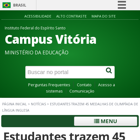
BRASIL
Simplifique!
ACESSIBILIDADE
ALTO CONTRASTE
MAPA DO SITE
Comunica BR
Instituto Federal do Espírito Santo
Campus Vitória
Participe
Acesso à informação
MINISTÉRIO DA EDUCAÇÃO
Legislação
Canais
Perguntas Frequentes
Contato
Acesso a
sistemas
Comunicação
PÁGINA INICIAL
>
NOTÍCIAS
>
ESTUDANTES TRAZEM 45 MEDALHAS DE OLIMPÍADA DE
LÍNGUA INGLESA
MENU
Estudantes trazem 45