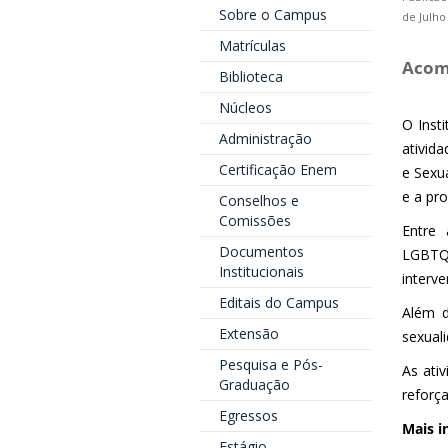
Sobre o Campus
de Julho
Matrículas
Acom
Biblioteca
Núcleos
O Inst
Administração
ativid
Certificação Enem
e Sexu
e a pr
Conselhos e
Comissões
Entre 
Documentos
LGBTQ
Institucionais
interv
Editais do Campus
Além d
Extensão
sexual
Pesquisa e Pós-
As ati
Graduação
reforç
Egressos
Mais i
Estágio