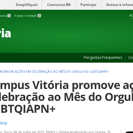
Simplifique!
Comunica BR
Participe
Acesso à infor
AC
 busca
3
Ir para o rodapé
4
ia
Perguntas Frequentes
Co
 PROMOVE AÇÕES EM CELEBRAÇÃO AO MÊS DO ORGULHO LGBTQIAPN+
mpus Vitória promove a
lebração ao Mês do Orgu
GBTQIAPN+
imir
o: Terça, 08 de Julho de 2025, 09h03
|
Última atualização em Quinta, 10