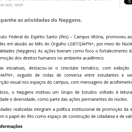
 de 2025, 10h37
panhe as atividades do Nepgens.
ituto Federal do Espírito Santo (Ifes) – Campus Vitória, promoveu 
ades em alusão ao Mês do Orgulho LGBTQIAPN+, por meio do Núcl
alidades (Nepgens). As ações tiveram como foco o fortalecimento da 
omoção dos direitos humanos no ambiente acadêmico.
as iniciativas, destacou-se o cineclube temático, com exibição
IAPN+, seguido de rodas de conversa entre estudantes e ser
enção visual nos espaços do campus, com mensagens de acolhimento e
isso, o Nepgens instituiu um Grupo de Estudos voltado à leitur
idade e diversidade, como parte das ações permanentes do núcleo.
vidades realizadas integram a política institucional de promoção da 
am o papel do Ifes como espaço de construção de cidadania e de valo
nformações