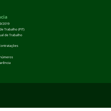
ncia
39/2019
de Trabalho (PIT)
dual de Trabalho
Contratações
 números
arência