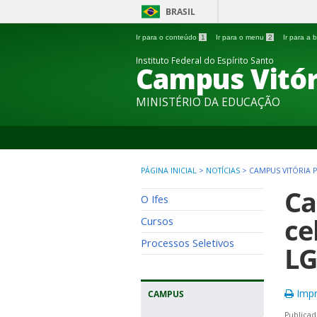
BRASIL
Ir para o conteúdo
1
Ir para o menu
2
Ir para a
Instituto Federal do Espírito Santo
Campus Vitór
MINISTÉRIO DA EDUCAÇÃO
PÁGINA INICIAL
>
NOTÍCIAS
>
CAMPUS VITÓRIA
Ca
O Ifes
ce
Cursos
Processos Seletivos
L
Impr
CAMPUS
Publicad