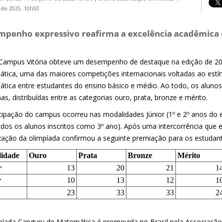
 de 2025, 10h50
mpenho expressivo reafirma a excelência acadêmica
 Campus Vitória obteve um desempenho de destaque na edição de 2
tica, uma das maiores competições internacionais voltadas ao estímu
tica entre estudantes do ensino básico e médio. Ao todo, os alun
s, distribuídas entre as categorias ouro, prata, bronze e mérito.
icipação do campus ocorreu nas modalidades Júnior (1º e 2º anos do e
dos os alunos inscritos como 3º ano). Após uma intercorrência que ex
zação da olimpíada confirmou a seguinte premiação para os estudante
idade
Ouro
Prata
Bronze
Mérito
r
13
20
21
1
r
10
13
12
1
23
33
33
2
píada Canguru de Matemática é promovida no Brasil pela Associação