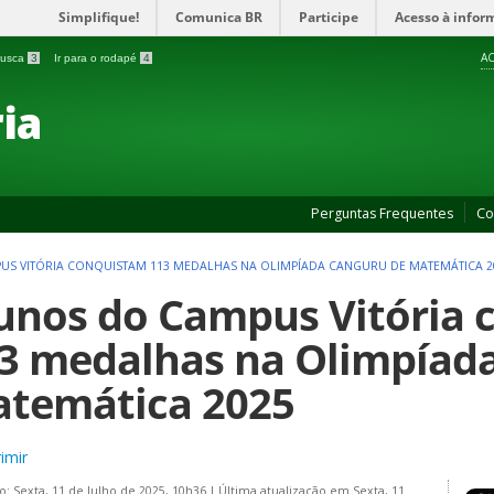
Simplifique!
Comunica BR
Participe
Acesso à infor
AC
 busca
3
Ir para o rodapé
4
ia
Perguntas Frequentes
Co
S VITÓRIA CONQUISTAM 113 MEDALHAS NA OLIMPÍADA CANGURU DE MATEMÁTICA 2
unos do Campus Vitória
3 medalhas na Olimpíad
temática 2025
imir
o: Sexta, 11 de Julho de 2025, 10h36
|
Última atualização em Sexta, 11