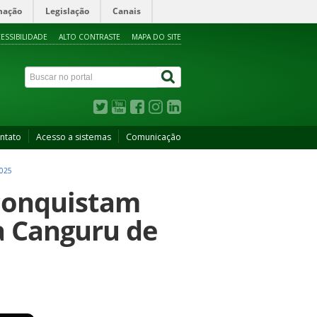
mação
Legislação
Canais
ESSIBILIDADE
ALTO CONTRASTE
MAPA DO SITE
ntato
Acesso a sistemas
Comunicação
025
 conquistam
a Canguru de