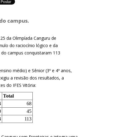
 do campus.
025 da Olimpíada Canguru de
lo do raciocínio lógico e da
os do campus conquistaram 113
nsino médio) e Sênior (3º e 4º anos,
igiu a revisão dos resultados, a
s do IFES Vitória:
Total
4
68
0
45
4
113
 Canguru sem Fronteiras e integra uma