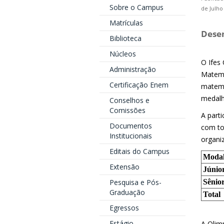
Sobre o Campus
de Julho
Matrículas
Dese
Biblioteca
Núcleos
O Ifes
Administração
Matemá
Certificação Enem
matemá
medalha
Conselhos e
Comissões
A part
Documentos
com to
Institucionais
organi
Editais do Campus
Modal
Extensão
Júnio
Pesquisa e Pós-
Sênio
Graduação
Total
Egressos
Estágio
A Olim