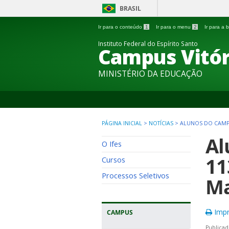
BRASIL
Ir para o conteúdo
1
Ir para o menu
2
Ir para a
Instituto Federal do Espírito Santo
Campus Vitór
MINISTÉRIO DA EDUCAÇÃO
PÁGINA INICIAL
>
NOTÍCIAS
>
ALUNOS DO CAMPU
Al
O Ifes
11
Cursos
Processos Seletivos
Ma
Impr
CAMPUS
Publicad