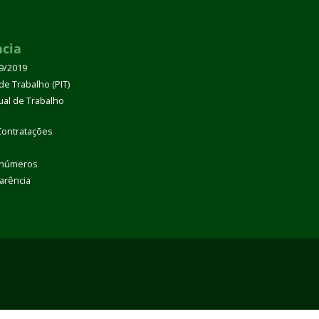
ncia
39/2019
de Trabalho (PIT)
dual de Trabalho
Contratações
 números
arência