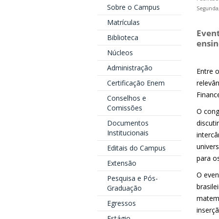
Sobre o Campus
Segunda,
Matrículas
Event
Biblioteca
ensin
Núcleos
Administração
Entre 
Certificação Enem
relevâ
Financ
Conselhos e
Comissões
O cong
Documentos
discut
Institucionais
intercâ
univer
Editais do Campus
para os
Extensão
O even
Pesquisa e Pós-
brasil
Graduação
matemá
Egressos
inserçã
Estágio