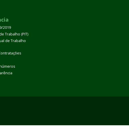
ncia
39/2019
de Trabalho (PIT)
dual de Trabalho
Contratações
 números
arência