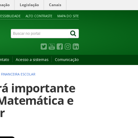
mação
Legislação
Canais
ESSIBILIDADE
ALTO CONTRASTE
MAPA DO SITE
ntato
Acesso a sistemas
Comunicação
 FINANCEIRA ESCOLAR
ará importante
 Matemática e
r