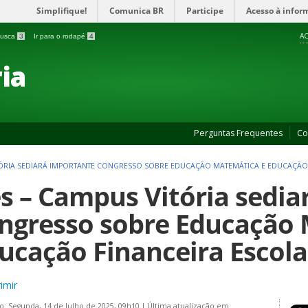
Simplifique!
Comunica BR
Participe
Acesso à infor
AC
 busca
3
Ir para o rodapé
4
ia
Perguntas Frequentes
Co
ITÓRIA SEDIARÁ IMPORTANTE CONGRESSO SOBRE EDUCAÇÃO MATEMÁTICA E EDUCAÇÃO
es – Campus Vitória sedi
ngresso sobre Educação
ucação Financeira Escola
imir
o: Segunda, 14 de Julho de 2025, 09h10
|
Última atualização em