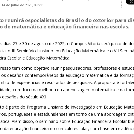
 14 de Julho de 2025, 09h10
o reunirá especialistas do Brasil e do exterior para d
o de matemática e educação financeira nas escolas.
os dias 27 e 30 de agosto de 2025, o Campus Vitória será palco de d
ncia: o III Seminário Linsiano em Educação Matemática e o VII Semin
eira Escolar e Educação Matemática.
resso tem como objetivo reunir pesquisadores, professores e estudan
ir os desafios contemporâneos da educação matemática e da forma
mbio de experiências e resultados de pesquisas. A proposta é fortale
sidade, com foco na melhoria da aprendizagem matemática e na for
 desafios do século XXI.
to é parte do Programa Linsiano de Investigação em Educação Mate
eiros, portugueses e estadunidenses em torno de uma abordagem crít
tica. Além disso, o seminário sobre Educação Financeira Escolar bu
o da educação financeira no currículo escolar, com base em evidência