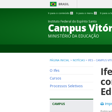
BRASIL
Ir para o conteúdo
1
Ir para o menu
2
Ir para a
Instituto Federal do Espírito Santo
Campus Vitór
MINISTÉRIO DA EDUCAÇÃO
PÁGINA INICIAL
>
NOTÍCIAS
>
IFES – CAMPUS V
If
O Ifes
co
Cursos
Processos Seletivos
Ed
Impr
CAMPUS
Publicad