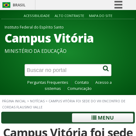
BRASIL
Simplifique!
ACESSIBILIDADE
ALTO CONTRASTE
MAPA DO SITE
Comunica BR
Instituto Federal do Espírito Santo
Campus Vitória
Participe
Acesso à informação
MINISTÉRIO DA EDUCAÇÃO
Legislação
Canais
Perguntas Frequentes
Contato
Acesso a
sistemas
Comunicação
PÁGINA INICIAL
>
NOTÍCIAS
>
CAMPUS VITÓRIA FOI SEDE DO VIII ENCONTRO DE
CORDAS FLAUSINO VALLE
MENU
Campus Vitória foi sede