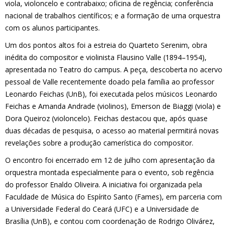
viola, violoncelo e contrabaixo; oficina de regência; conferência
nacional de trabalhos científicos; e a formação de uma orquestra
com os alunos participantes.
Um dos pontos altos foi a estreia do Quarteto Serenim, obra
inédita do compositor e violinista Flausino Valle (1894–1954),
apresentada no Teatro do campus. A peça, descoberta no acervo
pessoal de Valle recentemente doado pela família ao professor
Leonardo Feichas (UnB), foi executada pelos músicos Leonardo
Feichas e Amanda Andrade (violinos), Emerson de Biaggi (viola) e
Dora Queiroz (violoncelo). Feichas destacou que, após quase
duas décadas de pesquisa, o acesso ao material permitirá novas
revelações sobre a produção camerística do compositor.
O encontro foi encerrado em 12 de julho com apresentação da
orquestra montada especialmente para o evento, sob regência
do professor Enaldo Oliveira. A iniciativa foi organizada pela
Faculdade de Música do Espírito Santo (Fames), em parceria com
a Universidade Federal do Ceará (UFC) e a Universidade de
Brasília (UnB), e contou com coordenação de Rodrigo Olivárez,