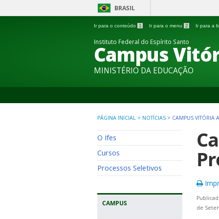
BRASIL
Ir para o conteúdo
1
Ir para o menu
2
Ir para a
Instituto Federal do Espírito Santo
Campus Vitór
MINISTÉRIO DA EDUCAÇÃO
PÁGINA INICIAL
>
NOTÍCIAS
>
CAMPUS VITÓRIA 
Ca
O Ifes
Pr
Cursos
Processos Seletivos
Impr
Publicad
CAMPUS
de Sete