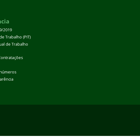
ncia
39/2019
de Trabalho (PIT)
dual de Trabalho
Contratações
 números
arência