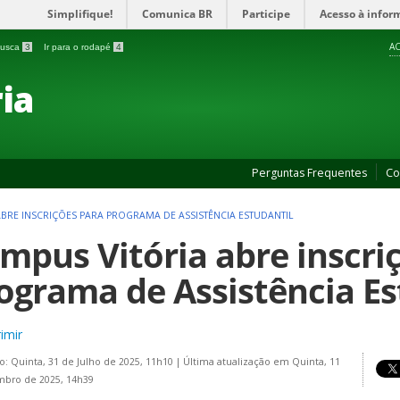
Simplifique!
Comunica BR
Participe
Acesso à infor
AC
 busca
3
Ir para o rodapé
4
ia
Perguntas Frequentes
Co
ABRE INSCRIÇÕES PARA PROGRAMA DE ASSISTÊNCIA ESTUDANTIL
mpus Vitória abre inscri
ograma de Assistência Es
imir
o: Quinta, 31 de Julho de 2025, 11h10
|
Última atualização em Quinta, 11
mbro de 2025, 14h39