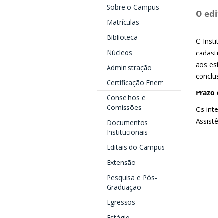
Sobre o Campus
O edi
Matrículas
Biblioteca
O Insti
Núcleos
cadastr
aos es
Administração
conclu
Certificação Enem
Prazo 
Conselhos e
Comissões
Os int
Assistê
Documentos
Institucionais
Editais do Campus
Extensão
Pesquisa e Pós-
Graduação
Egressos
Estágio