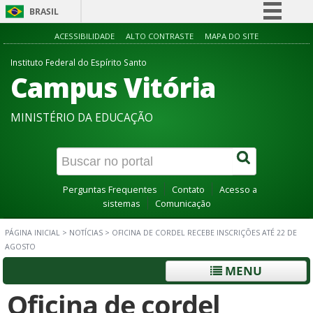
BRASIL
Simplifique!
ACESSIBILIDADE
ALTO CONTRASTE
MAPA DO SITE
Comunica BR
Instituto Federal do Espírito Santo
Campus Vitória
Participe
Acesso à informação
MINISTÉRIO DA EDUCAÇÃO
Legislação
Canais
Perguntas Frequentes
Contato
Acesso a
sistemas
Comunicação
PÁGINA INICIAL
>
NOTÍCIAS
>
OFICINA DE CORDEL RECEBE INSCRIÇÕES ATÉ 22 DE
AGOSTO
MENU
Oficina de cordel