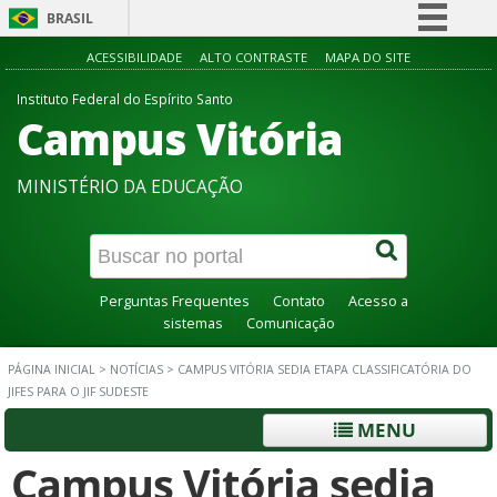
BRASIL
Simplifique!
ACESSIBILIDADE
ALTO CONTRASTE
MAPA DO SITE
Comunica BR
Instituto Federal do Espírito Santo
Campus Vitória
Participe
Acesso à informação
MINISTÉRIO DA EDUCAÇÃO
Legislação
Canais
Perguntas Frequentes
Contato
Acesso a
sistemas
Comunicação
PÁGINA INICIAL
>
NOTÍCIAS
>
CAMPUS VITÓRIA SEDIA ETAPA CLASSIFICATÓRIA DO
JIFES PARA O JIF SUDESTE
MENU
Campus Vitória sedia