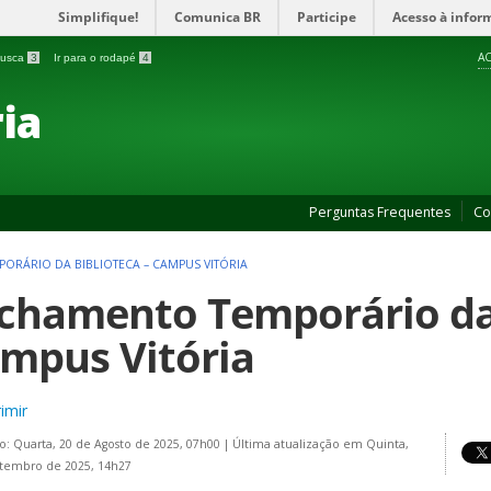
Simplifique!
Comunica BR
Participe
Acesso à infor
AC
 busca
3
Ir para o rodapé
4
ia
Perguntas Frequentes
Co
ORÁRIO DA BIBLIOTECA – CAMPUS VITÓRIA
chamento Temporário da 
mpus Vitória
imir
o: Quarta, 20 de Agosto de 2025, 07h00
|
Última atualização em Quinta,
tembro de 2025, 14h27