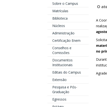
Sobre o Campus
O at
Matrículas
Biblioteca
A Coor
Núcleos
realiz
agosto
Administração
Solici
Certificação Enem
materi
Conselhos e
no pri
Comissões
Durant
Documentos
Institucionais
institu
Editais do Campus
Agrade
Extensão
Pesquisa e Pós-
Graduação
Egressos
Estágio