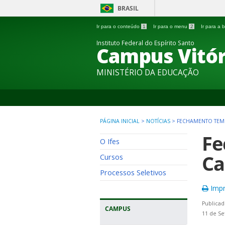
BRASIL
Ir para o conteúdo
1
Ir para o menu
2
Ir para a
Instituto Federal do Espírito Santo
Campus Vitór
MINISTÉRIO DA EDUCAÇÃO
PÁGINA INICIAL
>
NOTÍCIAS
>
FECHAMENTO TEMP
Fe
O Ifes
Ca
Cursos
Processos Seletivos
Impr
Publicad
CAMPUS
11 de Se