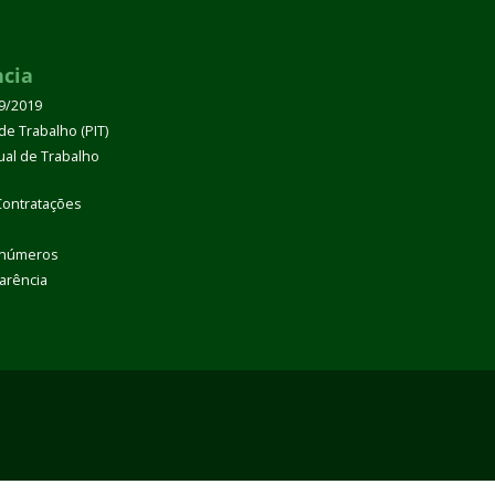
ncia
39/2019
de Trabalho (PIT)
dual de Trabalho
Contratações
 números
arência