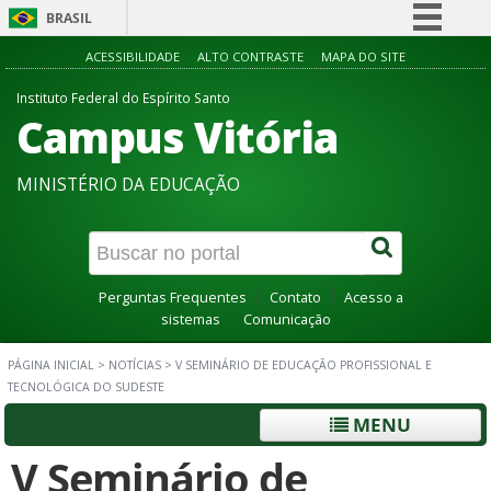
BRASIL
Simplifique!
ACESSIBILIDADE
ALTO CONTRASTE
MAPA DO SITE
Comunica BR
Instituto Federal do Espírito Santo
Campus Vitória
Participe
Acesso à informação
MINISTÉRIO DA EDUCAÇÃO
Legislação
Canais
Perguntas Frequentes
Contato
Acesso a
sistemas
Comunicação
PÁGINA INICIAL
>
NOTÍCIAS
>
V SEMINÁRIO DE EDUCAÇÃO PROFISSIONAL E
TECNOLÓGICA DO SUDESTE
MENU
V Seminário de