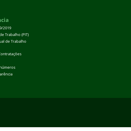
ncia
39/2019
de Trabalho (PIT)
dual de Trabalho
Contratações
 números
arência