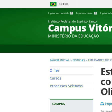
BRASIL
Ir para o conteúdo
1
Ir para o menu
2
Ir para a
Instituto Federal do Espírito Santo
Campus Vitór
MINISTÉRIO DA EDUCAÇÃO
PÁGINA INICIAL
>
NOTÍCIAS
>
ESTUDANTES DO C
Es
O Ifes
co
Cursos
Processos Seletivos
Ol
Impr
CAMPUS
Publicad