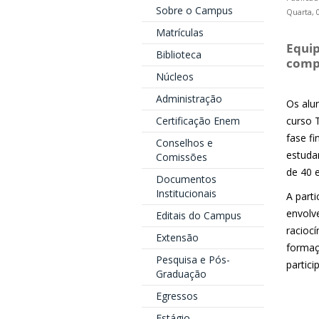
Sobre o Campus
Quarta, 
Matrículas
Equip
Biblioteca
comp
Núcleos
Administração
Os alu
Certificação Enem
curso 
fase f
Conselhos e
estuda
Comissões
de 40 
Documentos
Institucionais
A part
envolv
Editais do Campus
racioc
Extensão
formaç
Pesquisa e Pós-
partic
Graduação
Egressos
Estágio