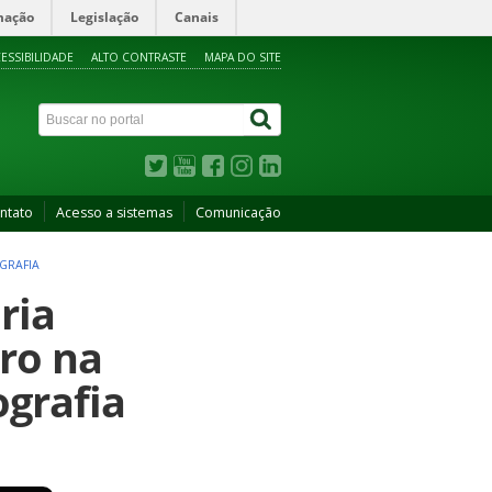
mação
Legislação
Canais
ESSIBILIDADE
ALTO CONTRASTE
MAPA DO SITE
ntato
Acesso a sistemas
Comunicação
GRAFIA
ria
ro na
ografia