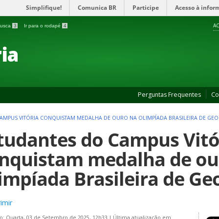
Simplifique!
Comunica BR
Participe
Acesso à infor
AC
 busca
3
Ir para o rodapé
4
ia
Perguntas Frequentes
Co
AMPUS VITÓRIA CONQUISTAM MEDALHA DE OURO NA OLIMPÍADA BRASILEIRA DE GEO
tudantes do Campus Vitó
nquistam medalha de ou
impíada Brasileira de Ge
imir
o: Quarta, 03 de Setembro de 2025, 12h33
|
Última atualização em