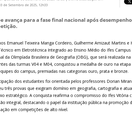
03 de Setembro de 2025, 12h33
e avança para a fase final nacional após desempenho
etição.
nos Emanuel Teixeira Manga Cordeiro, Guilherme Arnizaut Martins e 
Técnico em Eletrotécnica Integrado ao Ensino Médio do Ifes Campus Vi
inal da Olimpíada Brasileira de Geografia (OBG), que será realizada 
ntes das turmas V04 e M04, conquistou a medalha de ouro na etapa 
equipes do campus, premiadas nas categorias ouro, prata e bronze.
icipação dos estudantes foi orientada pelos professores Dorian Miran
eu três provas que exigiram domínio em geografia, cartografia e atua
ínio estratégico. A conquista reafirma o compromisso do Ifes Vitória
ão integral, destacando o papel da instituição pública na promoção 
ipação em competições de alto nível.