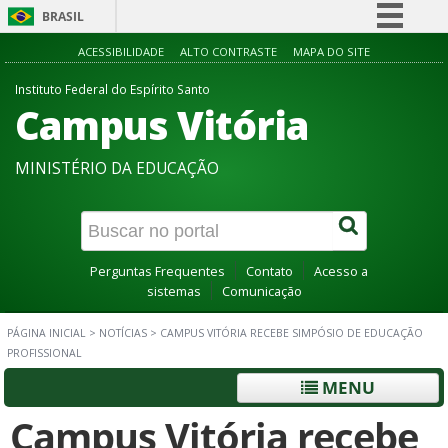
BRASIL
Simplifique!
ACESSIBILIDADE
ALTO CONTRASTE
MAPA DO SITE
Comunica BR
Instituto Federal do Espírito Santo
Campus Vitória
Participe
Acesso à informação
MINISTÉRIO DA EDUCAÇÃO
Legislação
Canais
Perguntas Frequentes
Contato
Acesso a
sistemas
Comunicação
PÁGINA INICIAL
>
NOTÍCIAS
>
CAMPUS VITÓRIA RECEBE SIMPÓSIO DE EDUCAÇÃO
PROFISSIONAL
MENU
Campus Vitória recebe