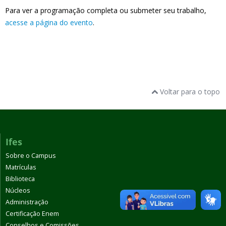
Para ver a programação completa ou submeter seu trabalho,
acesse a página do evento
.
Voltar para o topo
Ifes
Sobre o Campus
Matrículas
Biblioteca
Núcleos
Administração
Certificação Enem
Conselhos e Comissões