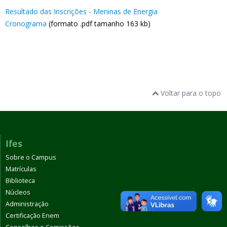
Resultado das Inscrições - Meninas de Energia
Cronograma
(formato .pdf tamanho 163 kb)
Voltar para o topo
Ifes
Sobre o Campus
Matrículas
Biblioteca
Núcleos
Administração
Certificação Enem