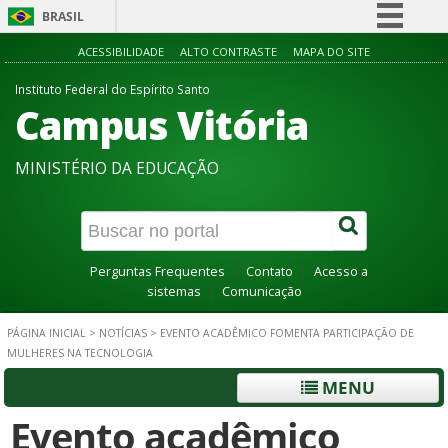
BRASIL
Simplifique!
ACESSIBILIDADE
ALTO CONTRASTE
MAPA DO SITE
Comunica BR
Instituto Federal do Espírito Santo
Campus Vitória
Participe
Acesso à informação
MINISTÉRIO DA EDUCAÇÃO
Legislação
Canais
Perguntas Frequentes
Contato
Acesso a
sistemas
Comunicação
PÁGINA INICIAL
>
NOTÍCIAS
>
EVENTO ACADÊMICO FOMENTA PARTICIPAÇÃO DE
MULHERES NA TECNOLOGIA
MENU
Evento acadêmico