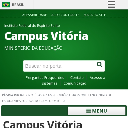
BRASIL
Simplifique!
ACESSIBILIDADE
ALTO CONTRASTE
MAPA DO SITE
Comunica BR
Instituto Federal do Espírito Santo
Campus Vitória
Participe
Acesso à informação
MINISTÉRIO DA EDUCAÇÃO
Legislação
Canais
Perguntas Frequentes
Contato
Acesso a
sistemas
Comunicação
PÁGINA INICIAL
>
NOTÍCIAS
>
CAMPUS VITÓRIA PROMOVE II ENCONTRO DE
ESTUDANTES SURDOS DO CAMPUS VITÓRIA
MENU
Campus Vitória