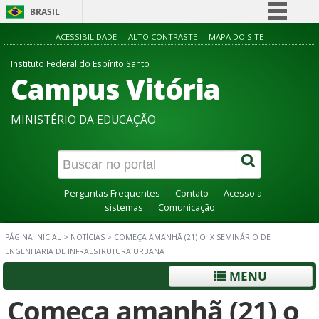
BRASIL
Simplifique!
ACESSIBILIDADE
ALTO CONTRASTE
MAPA DO SITE
Comunica BR
Instituto Federal do Espírito Santo
Campus Vitória
Participe
Acesso à informação
MINISTÉRIO DA EDUCAÇÃO
Legislação
Canais
Perguntas Frequentes
Contato
Acesso a
sistemas
Comunicação
PÁGINA INICIAL
>
NOTÍCIAS
>
COMEÇA AMANHÃ (21) O IX SEMINÁRIO DE
ENGENHARIA DE INFRAESTRUTURA URBANA
MENU
Começa amanhã (21) o