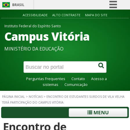
BRASIL
Simplifique!
ACESSIBILIDADE
ALTO CONTRASTE
MAPA DO SITE
Comunica BR
Instituto Federal do Espírito Santo
Campus Vitória
Participe
Acesso à informação
MINISTÉRIO DA EDUCAÇÃO
Legislação
Canais
Perguntas Frequentes
Contato
Acesso a
sistemas
Comunicação
PÁGINA INICIAL
>
NOTÍCIAS
>
ENCONTRO DE ESTUDANTES SURDOS DE VILA VELHA
TERÁ PARTICIPAÇÃO DO CAMPUS VITÓRIA
MENU
Encontro de