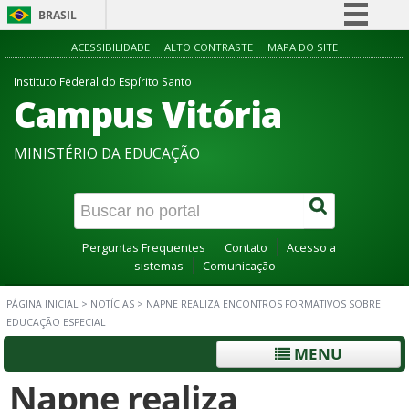
BRASIL
Simplifique!
ACESSIBILIDADE
ALTO CONTRASTE
MAPA DO SITE
Comunica BR
Instituto Federal do Espírito Santo
Campus Vitória
Participe
Acesso à informação
MINISTÉRIO DA EDUCAÇÃO
Legislação
Canais
Perguntas Frequentes
Contato
Acesso a
sistemas
Comunicação
PÁGINA INICIAL
>
NOTÍCIAS
>
NAPNE REALIZA ENCONTROS FORMATIVOS SOBRE
EDUCAÇÃO ESPECIAL
MENU
Napne realiza