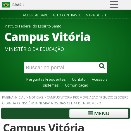
BRASIL
Simplifique!
ACESSIBILIDADE
ALTO CONTRASTE
MAPA DO SITE
Comunica BR
Instituto Federal do Espírito Santo
Campus Vitória
Participe
Acesso à informação
MINISTÉRIO DA EDUCAÇÃO
Legislação
Canais
Perguntas Frequentes
Contato
Acesso a
sistemas
Comunicação
PÁGINA INICIAL
>
NOTÍCIAS
>
CAMPUS VITÓRIA PROMOVE AÇÃO “REFLEXÕES SOBRE
O DIA DA CONSCIÊNCIA NEGRA” NOS DIAS 13 E 14 DE NOVEMBRO
MENU
Campus Vitória