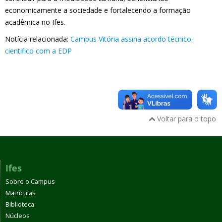
economicamente a sociedade e fortalecendo a formação
acadêmica no Ifes.
Notícia relacionada:
Campus Vitória assina acordo técnico-
cientifico com a EDP
Voltar para o topo
Ifes
Sobre o Campus
Matrículas
Biblioteca
Núcleos