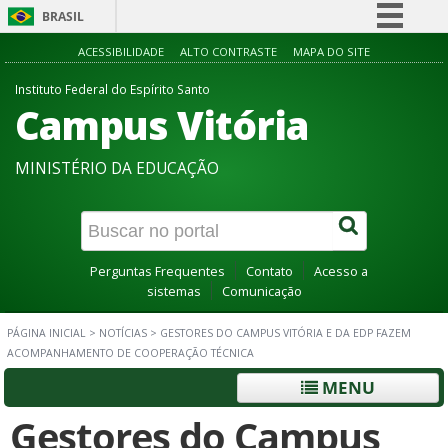
BRASIL
Simplifique!
ACESSIBILIDADE
ALTO CONTRASTE
MAPA DO SITE
Comunica BR
Instituto Federal do Espírito Santo
Campus Vitória
Participe
Acesso à informação
MINISTÉRIO DA EDUCAÇÃO
Legislação
Canais
Perguntas Frequentes
Contato
Acesso a
sistemas
Comunicação
PÁGINA INICIAL
>
NOTÍCIAS
>
GESTORES DO CAMPUS VITÓRIA E DA EDP FAZEM
ACOMPANHAMENTO DE COOPERAÇÃO TÉCNICA
MENU
Gestores do Campus