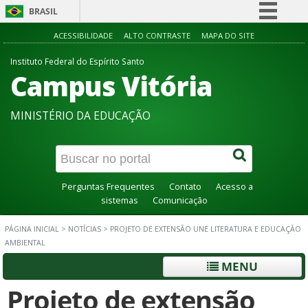
BRASIL
Simplifique!
ACESSIBILIDADE
ALTO CONTRASTE
MAPA DO SITE
Comunica BR
Instituto Federal do Espírito Santo
Campus Vitória
Participe
Acesso à informação
MINISTÉRIO DA EDUCAÇÃO
Legislação
Canais
Perguntas Frequentes
Contato
Acesso a
sistemas
Comunicação
PÁGINA INICIAL
>
NOTÍCIAS
>
PROJETO DE EXTENSÃO UNE LITERATURA E EDUCAÇÃO
AMBIENTAL
MENU
Projeto de extensão