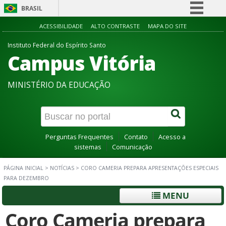
BRASIL
Simplifique!
ACESSIBILIDADE
ALTO CONTRASTE
MAPA DO SITE
Comunica BR
Instituto Federal do Espírito Santo
Campus Vitória
Participe
Acesso à informação
MINISTÉRIO DA EDUCAÇÃO
Legislação
Canais
Perguntas Frequentes
Contato
Acesso a
sistemas
Comunicação
PÁGINA INICIAL
>
NOTÍCIAS
>
CORO CAMERIA PREPARA APRESENTAÇÕES ESPECIAIS
PARA DEZEMBRO
MENU
Coro Cameria prepara