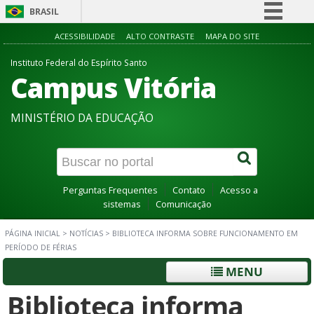
BRASIL
Simplifique!
ACESSIBILIDADE
ALTO CONTRASTE
MAPA DO SITE
Comunica BR
Instituto Federal do Espírito Santo
Campus Vitória
Participe
Acesso à informação
MINISTÉRIO DA EDUCAÇÃO
Legislação
Canais
Perguntas Frequentes
Contato
Acesso a
sistemas
Comunicação
PÁGINA INICIAL
>
NOTÍCIAS
>
BIBLIOTECA INFORMA SOBRE FUNCIONAMENTO EM
PERÍODO DE FÉRIAS
MENU
Biblioteca informa