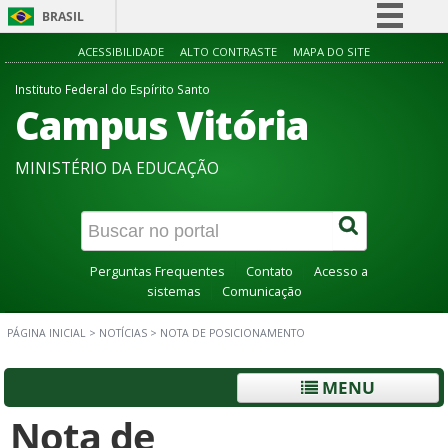
BRASIL
Simplifique!
ACESSIBILIDADE
ALTO CONTRASTE
MAPA DO SITE
Comunica BR
Instituto Federal do Espírito Santo
Campus Vitória
Participe
Acesso à informação
MINISTÉRIO DA EDUCAÇÃO
Legislação
Canais
Perguntas Frequentes
Contato
Acesso a
sistemas
Comunicação
PÁGINA INICIAL
>
NOTÍCIAS
>
NOTA DE POSICIONAMENTO
MENU
Nota de